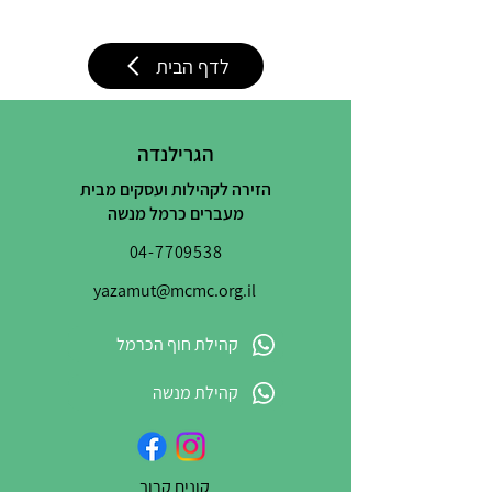
לדף הבית
הגרילנדה
הזירה לקהילות ועסקים מבית
מעברים כרמל מנשה
04-7709538
yazamut@mcmc.org.il
קהילת חוף הכרמל
קהילת מנשה
קונים קרוב