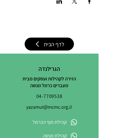
לדף הבית
הגרילנדה
הזירה לקהילות ועסקים מבית
מעברים כרמל מנשה
04-7709538
yazamut@mcmc.org.il
קהילת חוף הכרמל
קהילת מנשה