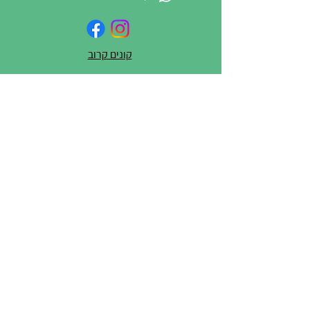
קונים קרוב
לכל שאלה/יוזמה/בקשה או
סתם שיתוף – כתבו לנו
שם מלא
טלפון
דוא"ל
ההודעה