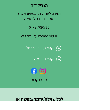
הגרילנדה
הזירה לקהילות ועסקים מבית
מעברים כרמל מנשה
04-7709538
yazamut@mcmc.org.il
קהילת חוף הכרמל
קהילת מנשה
קונים קרוב
לכל שאלה/יוזמה/בקשה או
סתם שיתוף – כתבו לנו