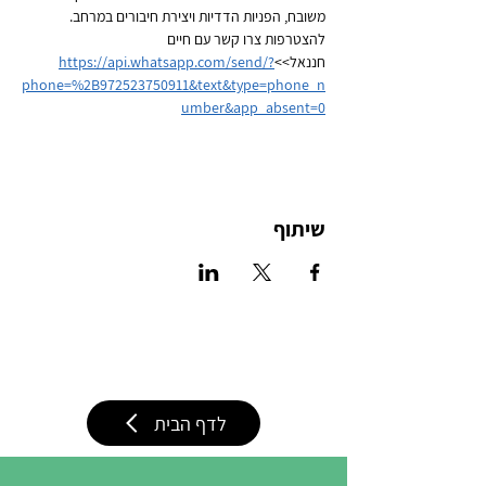
משובח, הפניות הדדיות ויצירת חיבורים במרחב.
להצטרפות צרו קשר עם חיים 
חננאל>>
https://api.whatsapp.com/send/?
phone=%2B972523750911&text&type=phone_n
umber&app_absent=0
שיתוף
לדף הבית