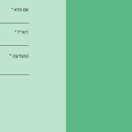
שם מלא
דוא"ל
ההודעה