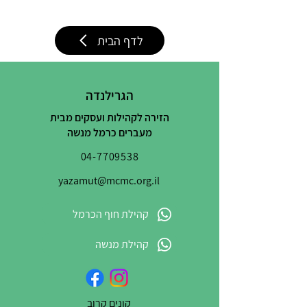
לדף הבית
הגרילנדה
הזירה לקהילות ועסקים מבית
מעברים כרמל מנשה
04-7709538
yazamut@mcmc.org.il
קהילת חוף הכרמל
קהילת מנשה
קונים קרוב