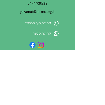
04-7709538
yazamut@mcmc.org.il
קהילת חוף הכרמל
קהילת מנשה
קונים קרוב
לכל שאלה/יוזמה/בקשה או
סתם שיתוף – כתבו לנו
שם מלא
טלפון