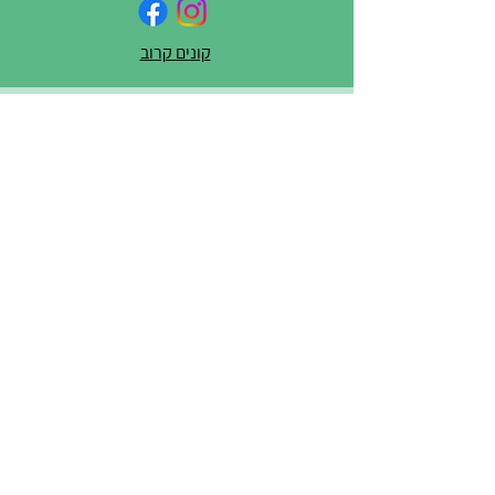
קונים קרוב
לכל שאלה/יוזמה/בקשה או
סתם שיתוף – כתבו לנו
שם מלא
טלפון
דוא"ל
ההודעה