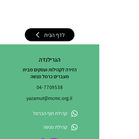
לדף הבית
הגרילנדה
הזירה לקהילות ועסקים מבית
מעברים כרמל מנשה
04-7709538
yazamut@mcmc.org.il
קהילת חוף הכרמל
קהילת מנשה