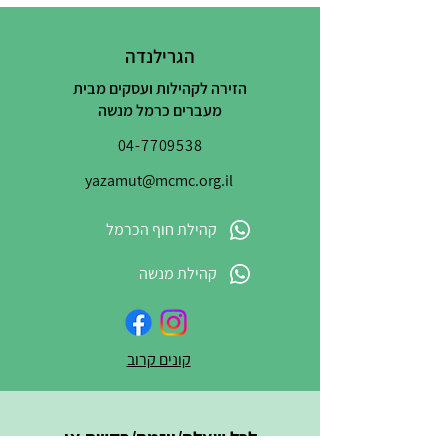
הגרילנדה
הזירה לקהילות ועסקים מבית
מעברים כרמל מנשה
04-7709538
yazamut@mcmc.org.il
קהילת חוף הכרמל
קהילת מנשה
קונים קרוב
לכל שאלה/יוזמה/בקשה או