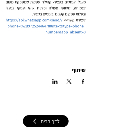
מעגל העסקים בקציר- קהילה עסקית שמספקת מקום 
לצמיחה, שיתופי פעולה ופיתוח אישי ועסקי לבעלי 
ובעלות עסקים קטנים ובינוניים בקציר.
ליצירת קשר>> 
https://api.whatsapp.com/send/?
phone=%2B972524464780&text&type=phone_
number&app_absent=0
שיתוף
לדף הבית