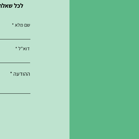
לכל שאלה/
שם מלא
דוא"ל
ההודעה