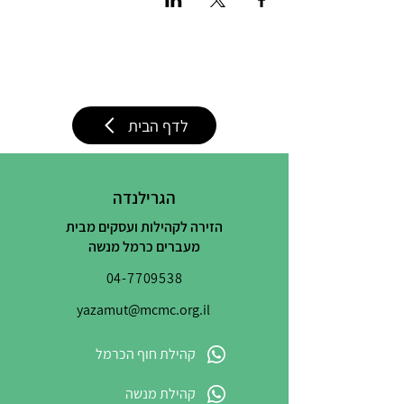
לדף הבית
הגרילנדה
הזירה לקהילות ועסקים מבית
מעברים כרמל מנשה
04-7709538
yazamut@mcmc.org.il
קהילת חוף הכרמל
קהילת מנשה