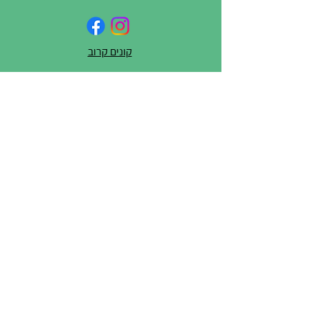
קונים קרוב
לכל שאלה/יוזמה/בקשה או
סתם שיתוף – כתבו לנו
שם מלא
טלפון
דוא"ל
ההודעה