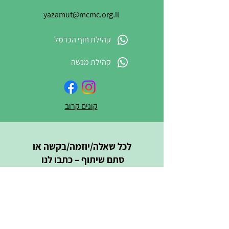
yazamut@mcmc.org.il
קהילת חוף הכרמל
קהילת מנשה
קונים קרוב
לכל שאלה/יוזמה/בקשה או
סתם שיתוף – כתבו לנו
שם מלא
טלפון