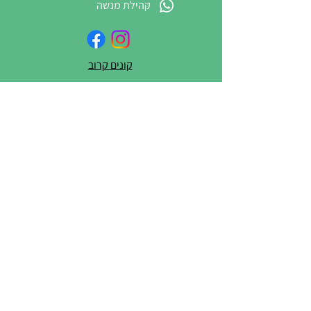
קהילת מנשה
קונים קרוב
לכל שאלה/יוזמה/בקשה או
סתם שיתוף – כתבו לנו
שם מלא
טלפון
דוא"ל