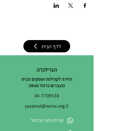
לדף הבית
הגרילנדה
הזירה לקהילות ועסקים מבית
מעברים כרמל מנשה
04-7709538
yazamut@mcmc.org.il
קהילת חוף הכרמל